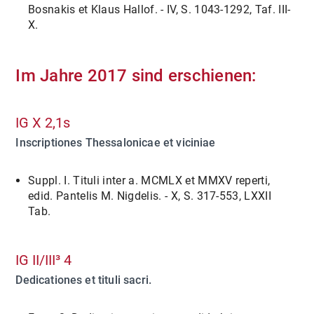
Bosnakis et Klaus Hallof. - IV, S. 1043-1292, Taf. III-
X.
Im Jahre 2017 sind erschienen:
IG X 2,1s
Inscriptiones Thessalonicae et viciniae
Suppl. I. Tituli inter a. MCMLX et MMXV reperti,
edid. Pantelis M. Nigdelis. - X, S. 317-553, LXXII
Tab.
IG II/III³ 4
Dedicationes et tituli sacri.