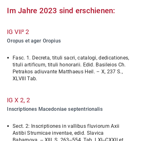
Im Jahre 2023 sind erschienen:
IG VII² 2
Oropus et ager Oropius
Fasc. 1. Decreta, tituli sacri, catalogi, dedicationes,
tituli artificum, tituli honorarii. Edid. Basileios Ch.
Petrakos adiuvante Matthaeus Heil. – X, 237 S.,
XLVIII Tab.
IG X 2, 2
Inscriptiones Macedoniae septentrionalis
Sect. 2: Inscriptiones in vallibus fluviorum Axii
Astibi Strumicae inventae, edid. Slavica
Babamova. ‒ XIII, S. 263‒554, Tab. LXI‒CXXII et