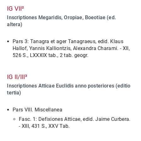
IG VII²
Inscriptiones Megaridis, Oropiae, Boeotiae (ed.
altera)
Pars 3: Tanagra et ager Tanagraeus, edid. Klaus
Hallof, Yannis Kalliontzis, Alexandra Charami. - XII,
526 S., LXXXIX tab., 2 tab. geogr.
IG II/III³
Inscriptiones Atticae Euclidis anno posteriores (editio
tertia)
Pars VIII. Miscellanea
Fasc. 1: Defixiones Atticae, edid. Jaime Curbera.
- XIII, 431 S., XXV Tab.