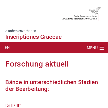
Akademienvorhaben
Inscriptiones Graecae
EN
MENU
SUCHE
Forschung aktuell
PROJEKT
PUBLIKATIONEN
Bände in unterschiedlichen Stadien
der Bearbeitung:
ÜBERSETZUNGEN/TEXTE
ABKLATSCHE
IG II/III³