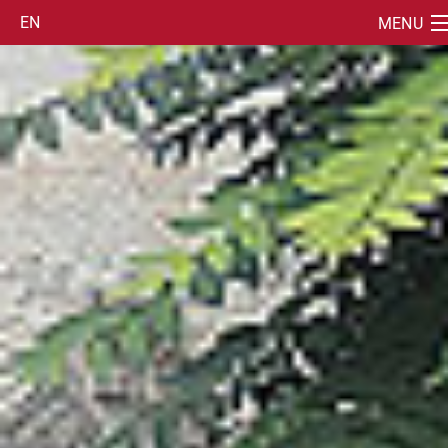
EN
MENU
SUCHE
PROJEKT
PUBLIKATIONEN
ÜBERSETZUNGEN/TEXTE
ABKLATSCHE