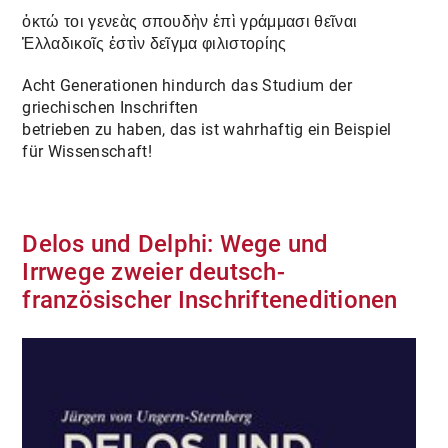
ὀκτώ τοι γενεὰς σπουδὴν ἐπὶ γράμμασι θεῖναι
Ἑλλαδικοῖς ἐστὶν δεῖγμα φιλιστορίης
Acht Generationen hindurch das Studium der
griechischen Inschriften
betrieben zu haben, das ist wahrhaftig ein Beispiel
für Wissenschaft!
Delos und Delphi: Wege und
Irrwege zweier deutsch-
französischer Inschrifteneditionen