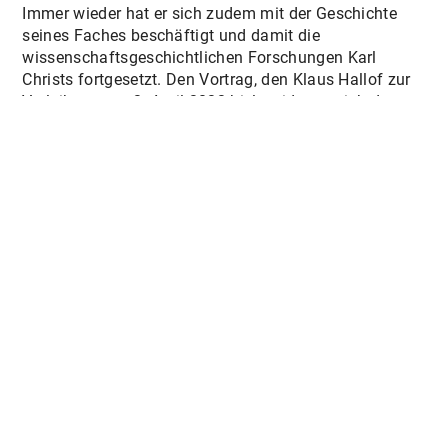
Immer wieder hat er sich zudem mit der Geschichte
seines Faches beschäftigt und damit die
wissenschaftsgeschichtlichen Forschungen Karl
Christs fortgesetzt. Den Vortrag, den Klaus Hallof zur
Verleihung am 2. April 2022 hielt, widmete sich dem
Thema: »Kos 243 v. Chr. Ein europäisches Projekt«
und ist hier zusammen mit Stefan Rebenichs
Laudatio auf den Preisträger veröffentlicht."
Ansprechpartner
PD Dr. Sebastian Prignitz
E-Mail: sebastian.prignitz@bbaw.de
Telefon: +49 (0)30 20370 494
Das Akademienvorhaben "Inscriptiones Graecae" ist
Teil des von Bund und Ländern geförderten
Akademienprogramms
, das der Erhaltung,