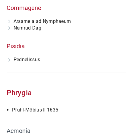
Commagene
Arsameia ad Nymphaeum
Nemrud Dag
Pisidia
Pednelissus
Phrygia
Pfuhl-Möbius II 1635
Acmonia