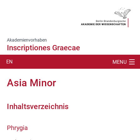
Akademienvorhaben
Inscriptiones Graecae
EN
MENU
SUCHE
Asia Minor
PROJEKT
PUBLIKATIONEN
Inhaltsverzeichnis
ÜBERSETZUNGEN/TEXTE
Phrygia
ABKLATSCHE