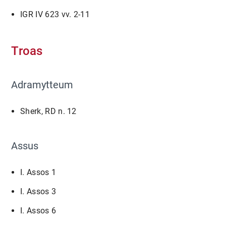
IGR IV 623 vv. 2-11
Troas
Adramytteum
Sherk, RD n. 12
Assus
I. Assos 1
I. Assos 3
I. Assos 6