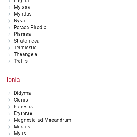
Lagina
Mylasa
Myndus
Nysa
Peraea Rhodia
Plarasa
Stratonicea
Telmissus
Theangela
Trallis
Ionia
Didyma
Clarus
Ephesus
Erythrae
Magnesia ad Maeandrum
Miletus
Myus