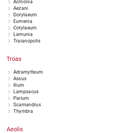
Acmonia
Aezani
Dorylaeum
Eumenia
Cotylaeum
Lamunia
Traianopolis
Troas
Adramytteum
Assus
Ilium
Lampsacus
Parium
Scamandrus
Thymbra
Aeolis