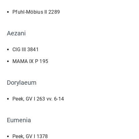
Pfuhl-Möbius II 2289
Aezani
CIG III 3841
MAMA IX P 195
Dorylaeum
Peek, GV I 263 vv. 6-14
Eumenia
Peek, GV I 1378