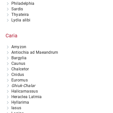
Philadelphia
Sardis
Thyateira
Lydia alibi
Caria
Amyzon
Antiochia ad Maeandrum
Bargylia
Caunus
Chalcetor
Cnidus
Euromus
Ghiuk-Chalar
Halicarnassus
Heraclea Latmia
Hyllarima
Iasus