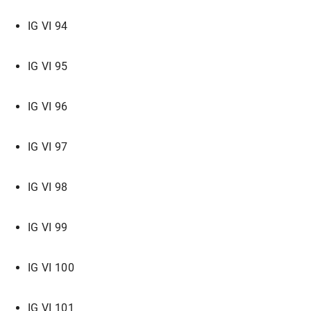
IG VI 94
IG VI 95
IG VI 96
IG VI 97
IG VI 98
IG VI 99
IG VI 100
IG VI 101