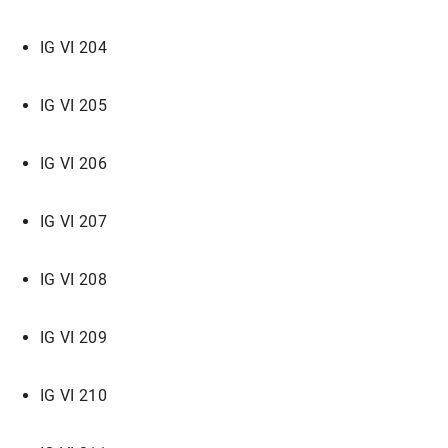
IG VI 204
IG VI 205
IG VI 206
IG VI 207
IG VI 208
IG VI 209
IG VI 210