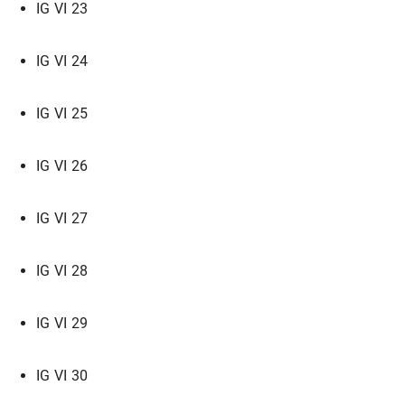
IG VI 23
IG VI 24
IG VI 25
IG VI 26
IG VI 27
IG VI 28
IG VI 29
IG VI 30