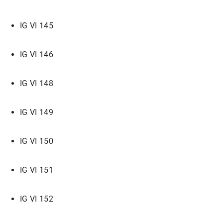
IG VI 145
IG VI 146
IG VI 148
IG VI 149
IG VI 150
IG VI 151
IG VI 152