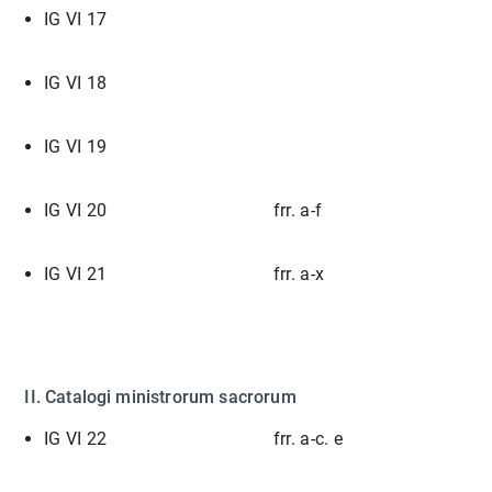
IG VI 17
IG VI 18
IG VI 19
IG VI 20
frr. a-f
IG VI 21
frr. a-x
II. Catalogi ministrorum sacrorum
IG VI 22
frr. a-c. e