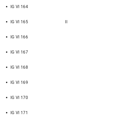
IG VI 164
IG VI 165
II
IG VI 166
IG VI 167
IG VI 168
IG VI 169
IG VI 170
IG VI 171