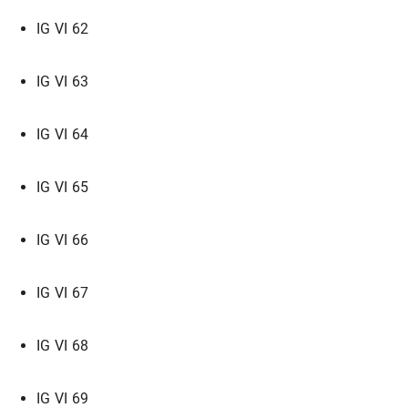
IG VI 62
IG VI 63
IG VI 64
IG VI 65
IG VI 66
IG VI 67
IG VI 68
IG VI 69