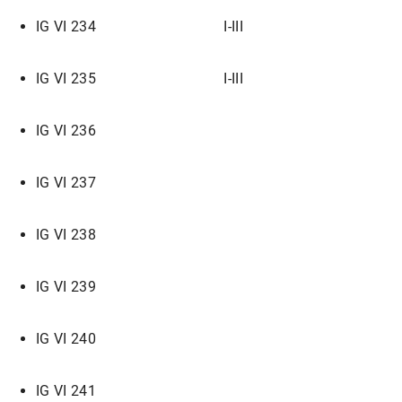
IG VI 234
I-III
IG VI 235
I-III
IG VI 236
IG VI 237
IG VI 238
IG VI 239
IG VI 240
IG VI 241