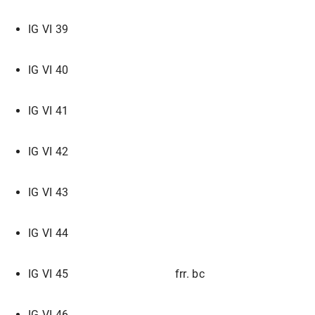
IG VI 39
IG VI 40
IG VI 41
IG VI 42
IG VI 43
IG VI 44
IG VI 45
frr. bc
IG VI 46