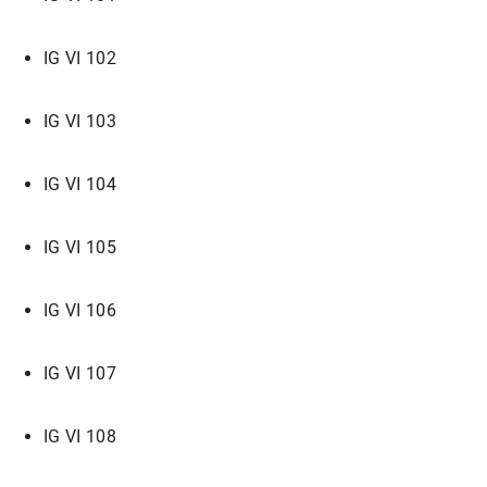
IG VI 102
IG VI 103
IG VI 104
IG VI 105
IG VI 106
IG VI 107
IG VI 108