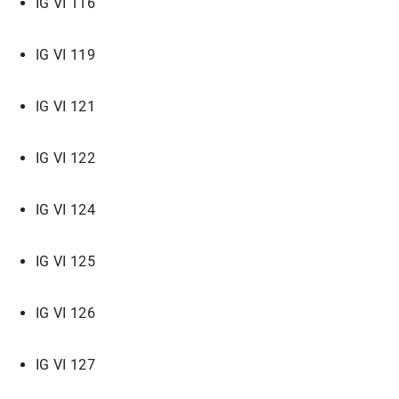
IG VI 116
IG VI 119
IG VI 121
IG VI 122
IG VI 124
IG VI 125
IG VI 126
IG VI 127