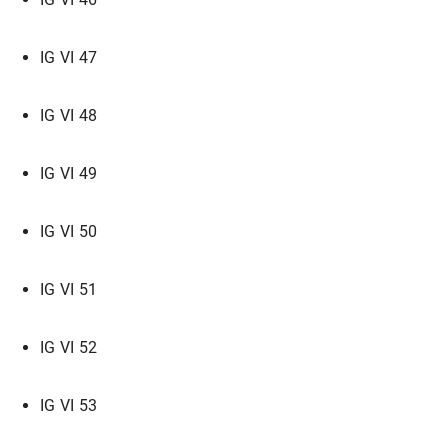
IG VI 47
IG VI 48
IG VI 49
IG VI 50
IG VI 51
IG VI 52
IG VI 53